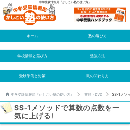
中学受験情報局『かしこい塾の使い方』
ホーム
塾の選び方
学校情報と選び方
勉強方法
受験準備と対策
親の関わり方
SS-1メ
中学受験情報局『かしこい塾の使い方』
書籍・DVD
SS-1メソッドで算数の点数を一
気に上げる!