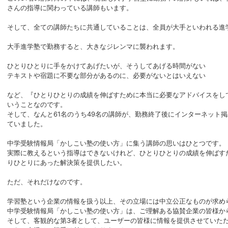
さんの指導に関わっている講師もいます。
そして、全ての講師たちに共通していることは、全員が大手といわれる進
大手進学塾で勤務すると、大きなジレンマに襲われます。
ひとりひとりに手をかけてあげたいが、そうしてあげる時間がない
テキストや宿題に不要な部分があるのに、必要がないとはいえない
など、『ひとりひとりの成績を伸ばすために本当に必要なアドバイスをし
いうことなのです。
そして、なんと61名のうち49名の講師が、勤務終了後にインターネット
ていました。
中学受験情報局「かしこい塾の使い方」に集う講師の思いはひとつです。
実際に教えるという指導はできないけれど、ひとりひとりの成績を伸ばす
りひとりにあった解決策を提供したい。
ただ、それだけなのです。
学習塾という企業の情報を扱う以上、その立場には中立公正なものが求め
中学受験情報局「かしこい塾の使い方」は、ご理解ある協賛企業の皆様か
そして、客観的な第3者として、ユーザーの皆様に情報を提供させていた