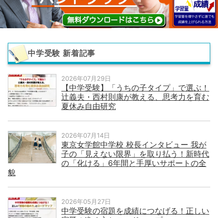
中学受験 新着記事
2026年07月29日
【中学受験】「うちの子タイプ」で選ぶ！
辻義夫・西村則康が教える、思考力を育む
夏休み自由研究
2026年07月14日
東京女学館中学校 校長インタビュー 我が
子の「見えない限界」を取り払う！新時代
の「化ける」6年間と手厚いサポートの全
貌
2026年05月27日
中学受験の宿題を成績につなげる！正しい