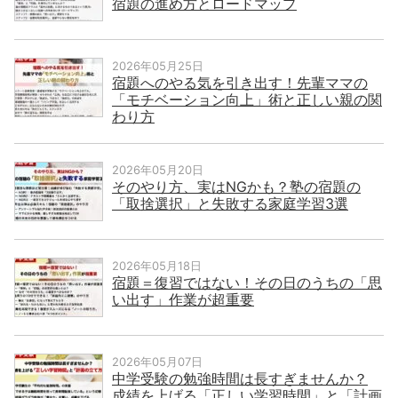
宿題の進め方とロードマップ
2026年05月25日
宿題へのやる気を引き出す！先輩ママの
「モチベーション向上」術と正しい親の関
わり方
2026年05月20日
そのやり方、実はNGかも？塾の宿題の
「取捨選択」と失敗する家庭学習3選
2026年05月18日
宿題＝復習ではない！その日のうちの「思
い出す」作業が超重要
2026年05月07日
中学受験の勉強時間は長すぎませんか？
成績を上げる「正しい学習時間」と「計画