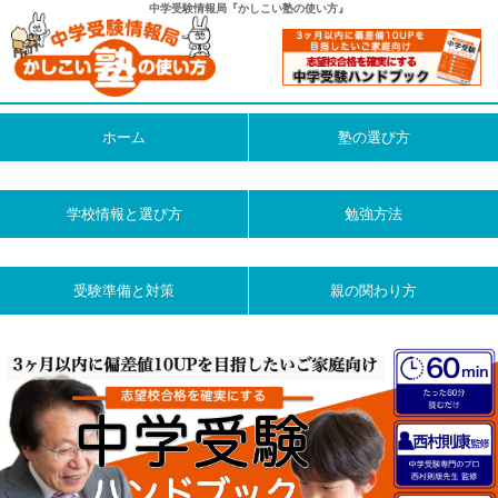
中学受験情報局『かしこい塾の使い方』
ホーム
塾の選び方
学校情報と選び方
勉強方法
受験準備と対策
親の関わり方