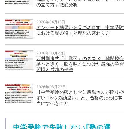
の立て方」徹底分析
2026年04月13日
アンケート結果から見つめ直す、中学受験
における親の役割と理想の関わり方
2026年03月27日
西村則康式「朝学習」のススメ｜難関校合
格へと導く、脳を味方につけた最強の学習
習慣と成功の秘訣
2026年03月23日
【中学受験の落とし穴】親御さんが陥りや
すい「5つの勘違い」と、合格のために本
当にすべきこと
中学受験で失敗しない｢塾の選