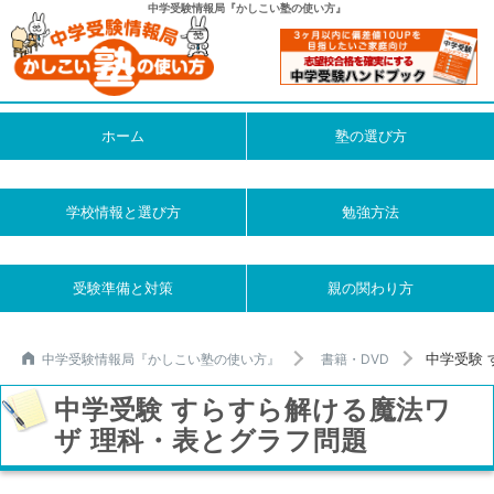
中学受験情報局『かしこい塾の使い方』
ホーム
塾の選び方
学校情報と選び方
勉強方法
受験準備と対策
親の関わり方
中学受験 
中学受験情報局『かしこい塾の使い方』
書籍・DVD
中学受験 すらすら解ける魔法ワ
ザ 理科・表とグラフ問題