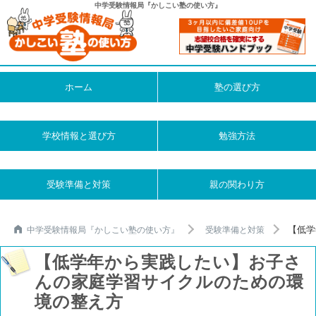
中学受験情報局『かしこい塾の使い方』
ホーム
塾の選び方
学校情報と選び方
勉強方法
受験準備と対策
親の関わり方
【低学
中学受験情報局『かしこい塾の使い方』
受験準備と対策
【低学年から実践したい】お子さ
んの家庭学習サイクルのための環
境の整え方