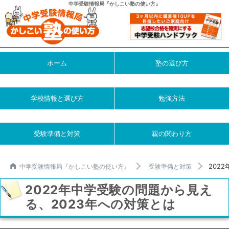
中学受験情報局『かしこい塾の使い方』
ホーム
塾の選び方
学校情報と選び方
勉強方法
受験準備と対策
親の関わり方
202
中学受験情報局『かしこい塾の使い方』
受験準備と対策
2022年中学受験の問題から見え
る、2023年への対策とは