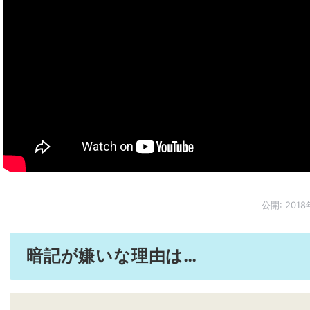
公開:
2018
暗記が嫌いな理由は…