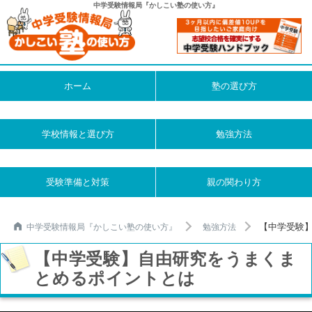
中学受験情報局『かしこい塾の使い方』
ホーム
塾の選び方
学校情報と選び方
勉強方法
受験準備と対策
親の関わり方
【中学受験】
中学受験情報局『かしこい塾の使い方』
勉強方法
【中学受験】自由研究をうまくま
とめるポイントとは