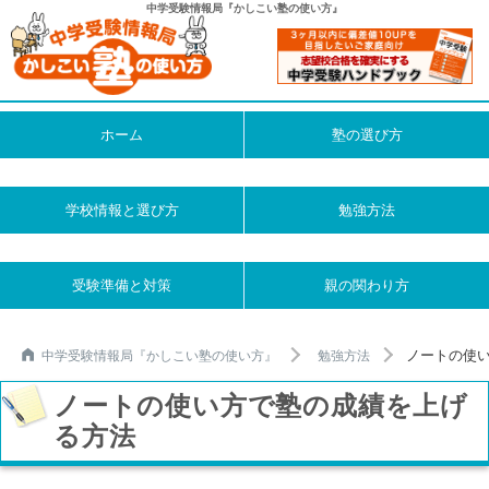
中学受験情報局『かしこい塾の使い方』
ホーム
塾の選び方
学校情報と選び方
勉強方法
受験準備と対策
親の関わり方
ノートの使
中学受験情報局『かしこい塾の使い方』
勉強方法
ノートの使い方で塾の成績を上げ
る方法