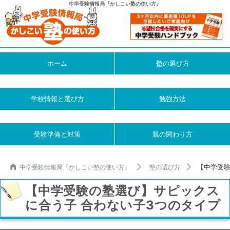
中学受験情報局『かしこい塾の使い方』
ホーム
塾の選び方
学校情報と選び方
勉強方法
受験準備と対策
親の関わり方
【中学受験
中学受験情報局『かしこい塾の使い方』
塾の選び方
【中学受験の塾選び】サピックス
に合う子 合わない子3つのタイプ