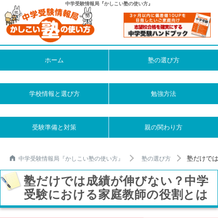
中学受験情報局『かしこい塾の使い方』
ホーム
塾の選び方
学校情報と選び方
勉強方法
受験準備と対策
親の関わり方
塾だけで
中学受験情報局『かしこい塾の使い方』
塾の選び方
塾だけでは成績が伸びない？中学
受験における家庭教師の役割とは