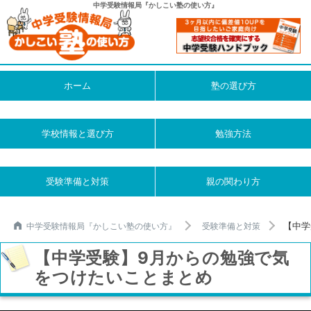
中学受験情報局『かしこい塾の使い方』
ホーム
塾の選び方
学校情報と選び方
勉強方法
受験準備と対策
親の関わり方
【中学
中学受験情報局『かしこい塾の使い方』
受験準備と対策
【中学受験】9月からの勉強で気
をつけたいことまとめ