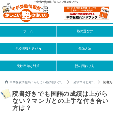
中学受験情報局『かしこい塾の使い方』
ホーム
塾の選び方
学校情報と選び方
勉強方法
受験準備と対策
親の関わり方
読書好
中学受験情報局『かしこい塾の使い方』
受験準備と対策
読書好きでも国語の成績は上がら
ない？マンガとの上手な付き合い
方は？