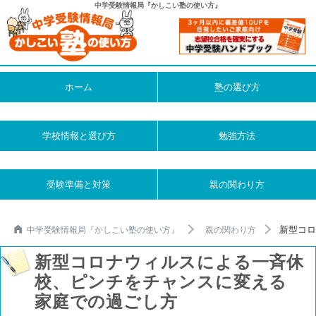
中学受験情報局『かしこい塾の使い方』
ホーム
塾の選び方
学校情報と選び方
勉強方法
受験準備と対策
親の関わり方
新型コロ
中学受験情報局『かしこい塾の使い方』
親の関わり方
新型コロナウィルスによる一斉休
校、ピンチをチャンスに変える
家庭での過ごし方