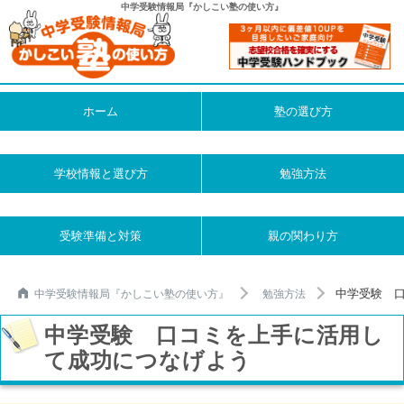
中学受験情報局『かしこい塾の使い方』
ホーム
塾の選び方
学校情報と選び方
勉強方法
受験準備と対策
親の関わり方
中学受験 
中学受験情報局『かしこい塾の使い方』
勉強方法
中学受験 口コミを上手に活用し
て成功につなげよう