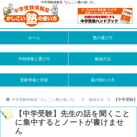
中学受験情報局『かしこい塾の使い方』
ホーム
塾の選び方
学校情報と選び方
勉強方法
受験準備と対策
親の関わり方
【中学受験】
中学受験情報局『かしこい塾の使い方』
勉強方法
【中学受験】先生の話を聞くこと
に集中するとノートが書けませ
ん