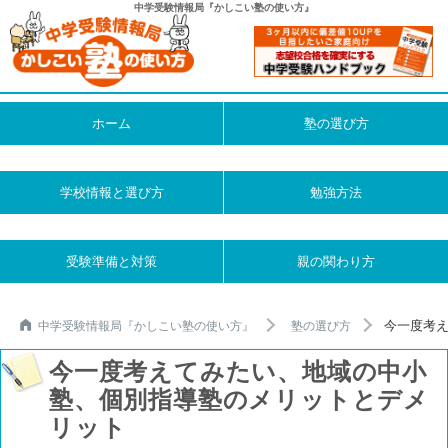
中学受験情報局『かしこい塾の使い方』
ホーム
塾の選び方
学校情報と選び方
勉強方法
受験準備と対策
親の関わり方
今一度考
中学受験情報局『かしこい塾の使い方』
塾の選び方
今一度考えてみたい、地域の中小
塾、個別指導塾のメリットとデメ
リット