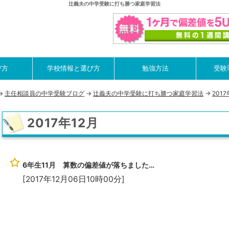
辻義夫の中学受験に打ち勝つ家庭学習法
び方
学校情報と選び方
勉強方法
受験
->
主任相談員の中学受験ブログ
->
辻義夫の中学受験に打ち勝つ家庭学習法
->
2017
2017年12月
6年生11月 算数の偏差値が落ちました…
[2017年12月06日10時00分]