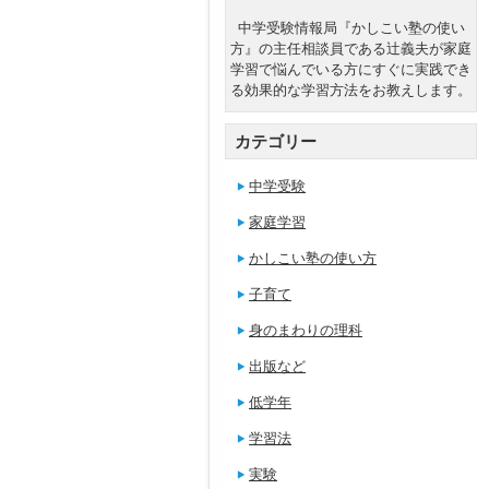
中学受験情報局『かしこい塾の使い
方』の主任相談員である辻義夫が家庭
学習で悩んでいる方にすぐに実践でき
る効果的な学習方法をお教えします。
カテゴリー
中学受験
家庭学習
かしこい塾の使い方
子育て
身のまわりの理科
出版など
低学年
学習法
実験