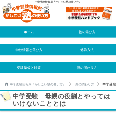
中学受験情報局『かしこい塾の使い方』
ホーム
塾の選び方
学校情報と選び方
勉強方法
受験準備と対策
親の関わり方
中学受験
中学受験情報局『かしこい塾の使い方』
親の関わり方
中学受験 母親の役割とやっては
いけないこととは