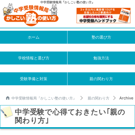
中学受験情報局『かしこい塾の使い方』
ホーム
塾の選び方
学校情報と選び方
勉強方法
受験準備と対策
親の関わり方
Archiv
中学受験情報局『かしこい塾の使い方』
親の関わり方
中学受験で心得ておきたい｢親の
関わり方｣