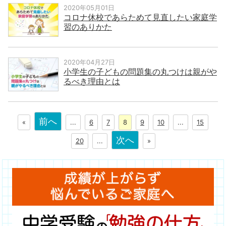
2020年05月01日
コロナ休校であらためて見直したい家庭学
習のありかた
2020年04月27日
小学生の子どもの問題集の丸つけは親がや
るべき理由とは
前へ
«
...
6
7
8
9
10
...
15
次へ
20
...
»