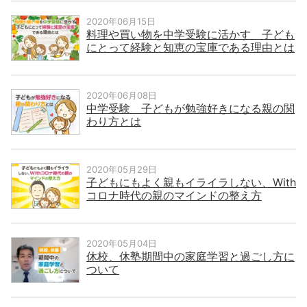
2020年06月15日
料理や買い物を中学受験に活かす 子ども
にとって経験と知恵の宝庫である理由とは
2020年06月08日
中学受験 子どもが勉強好きになる親の関
わり方とは
2020年05月29日
子どもにもよく親もイライラしない、With
コロナ時代の親のマインドの整え方
2020年05月04日
休校、休塾期間中の家庭学習と過ごし方に
ついて