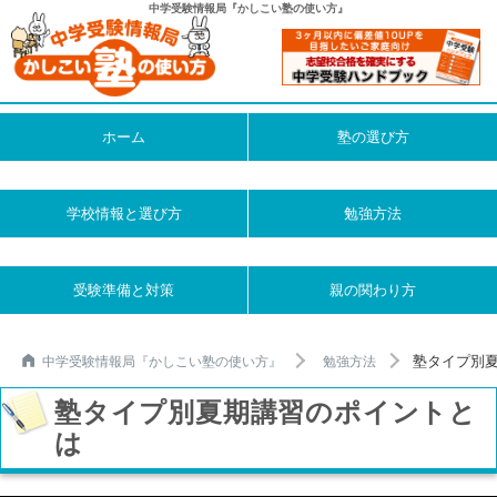
中学受験情報局『かしこい塾の使い方』
ホーム
塾の選び方
学校情報と選び方
勉強方法
受験準備と対策
親の関わり方
塾タイプ別
中学受験情報局『かしこい塾の使い方』
勉強方法
塾タイプ別夏期講習のポイントと
は