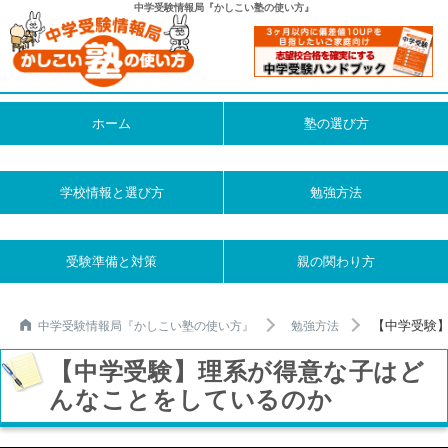
中学受験情報局『かしこい塾の使い方』
ホーム
塾の選び方
学校情報と選び方
勉強方法
受験準備と対策
親の関わり方
【中学受験
中学受験情報局『かしこい塾の使い方』
勉強方法
【中学受験】理系が得意な子はど
んなことをしているのか