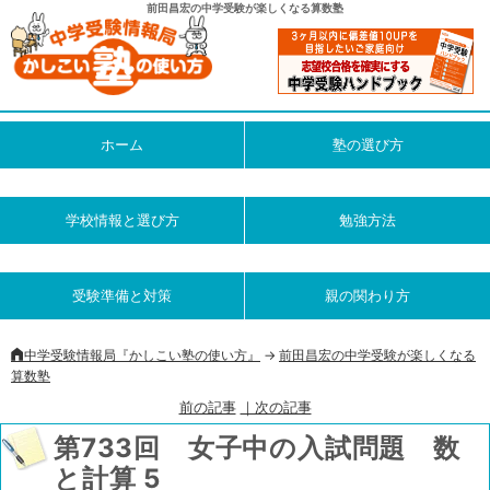
前田昌宏の中学受験が楽しくなる算数塾
ホーム
塾の選び方
学校情報と選び方
勉強方法
受験準備と対策
親の関わり方
中学受験情報局『かしこい塾の使い方』
->
前田昌宏の中学受験が楽しくなる
算数塾
前の記事
｜次の記事
第733回 女子中の入試問題 数
と計算 5