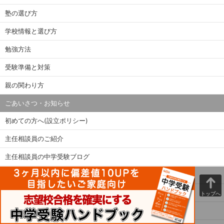
塾の選び方
学校情報と選び方
勉強方法
受験準備と対策
親の関わり方
ごあいさつ・お知らせ
初めての方へ(設立ポリシー)
主任相談員のご紹介
主任相談員の中学受験ブログ
関連書籍・DVD
メディア掲載
メニュー
トップへ
メディア関係者の方へ