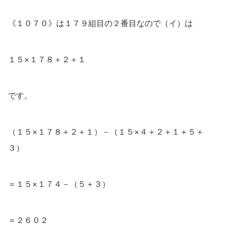
《１０７０》は１７９組目の２番目なので（イ）は
１５×１７８＋２＋１
です。
（１５×１７８＋２＋１）－（１５×４＋２＋１＋５＋
３）
＝１５×１７４－（５＋３）
＝２６０２