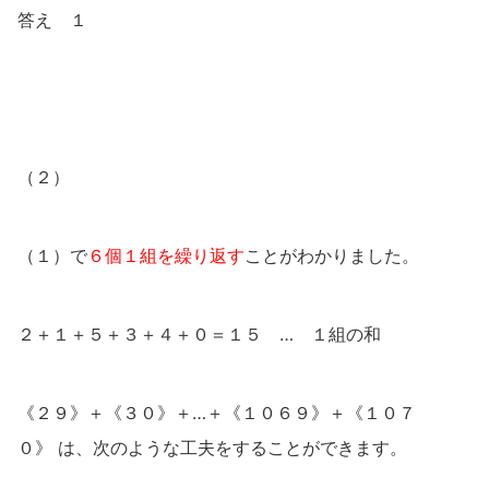
答え １
（２）
（１）で
６個１組を繰り返す
ことがわかりました。
２＋１＋５＋３＋４＋０＝１５ … １組の和
《２９》＋《３０》＋…＋《１０６９》＋《１０７
０》 は、次のような工夫をすることができます。