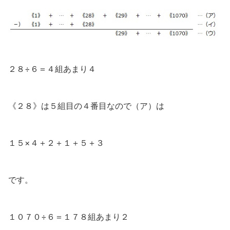
２８÷６＝４組あまり４
《２８》は５組目の４番目なので（ア）は
１５×４＋２＋１＋５＋３
です。
１０７０÷６＝１７８組あまり２