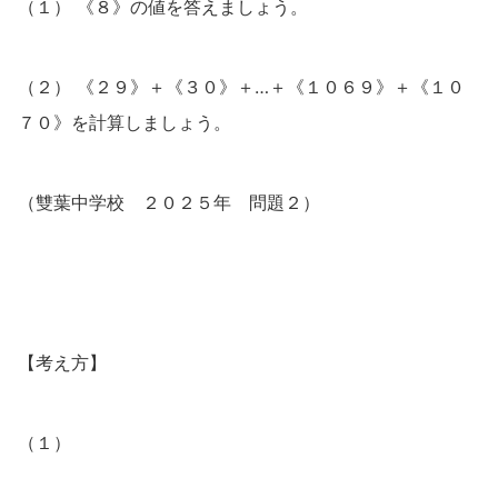
（１） 《８》の値を答えましょう。
（２） 《２９》＋《３０》＋…＋《１０６９》＋《１０
７０》を計算しましょう。
（雙葉中学校 ２０２５年 問題２）
【考え方】
（１）