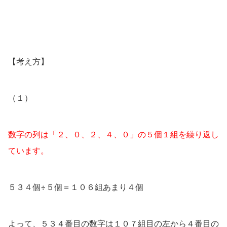
【考え方】
（１）
数字の列は「２、０、２、４、０」の５個１組を繰り返し
ています。
５３４個÷５個＝１０６組あまり４個
よって、５３４番目の数字は１０７組目の左から４番目の