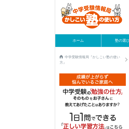
ホーム
塾の選
中学受験情報局『かしこい塾の使い
方』