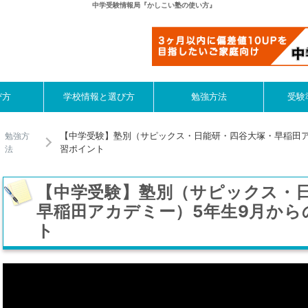
中学受験情報局『かしこい塾の使い方』
び方
学校情報と選び方
勉強方法
受験
【中学受験】塾別（サピックス・日能研・四谷大塚・早稲田ア
勉強方
習ポイント
法
【中学受験】塾別（サピックス・
早稲田アカデミー）5年生9月から
ト